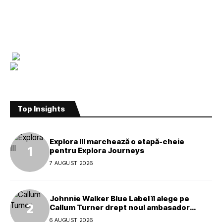
Top Insights
Explora III marchează o etapă-cheie
pentru Explora Journeys
7 AUGUST 2026
Johnnie Walker Blue Label îl alege pe
Callum Turner drept noul ambasador
global al mărcii
6 AUGUST 2026