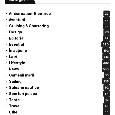
Ambarcațiuni Electrice
29
Aventură
99
Cruising & Chartering
98
Design
73
Editorial
47
Esențial
290
În acțiune
192
La zi
313
Lifestyle
302
News
550
Oamenii mării
10
Sailing
225
Saloane nautice
92
Sporturi pe apa
84
Teste
17
Travel
49
Utile
88