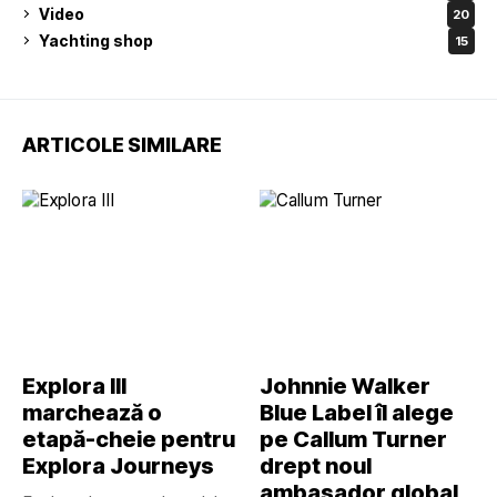
Video
20
Yachting shop
15
ARTICOLE SIMILARE
Explora III
Johnnie Walker
marchează o
Blue Label îl alege
etapă-cheie pentru
pe Callum Turner
Explora Journeys
drept noul
ambasador global