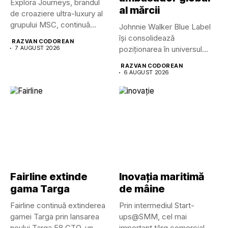
Explora Journeys, brandul
al mărcii
de croaziere ultra-luxury al
grupului MSC, continuă
Johnnie Walker Blue Label
dezvoltarea uneia...
își consolidează
RAZVAN CODOREAN
7 AUGUST 2026
poziționarea în universul
luxului contemporan prin...
RAZVAN CODOREAN
6 AUGUST 2026
Fairline extinde
Inovația maritimă
gama Targa
de mâine
Fairline continuă extinderea
Prin intermediul Start-
gamei Targa prin lansarea
ups@SMM, cel mai
noului Targa 58 GTO, un...
important târg comercial