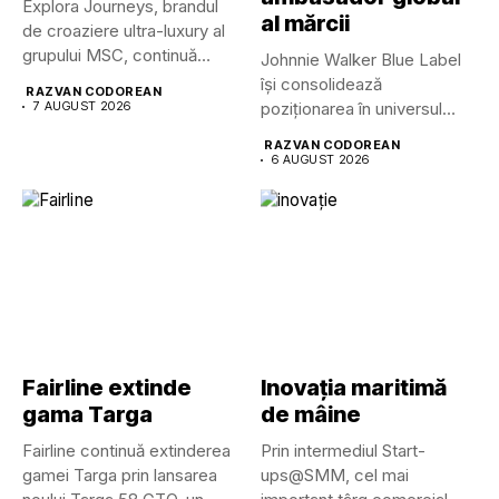
Explora Journeys, brandul
al mărcii
de croaziere ultra-luxury al
grupului MSC, continuă
Johnnie Walker Blue Label
dezvoltarea uneia...
își consolidează
RAZVAN CODOREAN
7 AUGUST 2026
poziționarea în universul
luxului contemporan prin...
RAZVAN CODOREAN
6 AUGUST 2026
Fairline extinde
Inovația maritimă
gama Targa
de mâine
Fairline continuă extinderea
Prin intermediul Start-
gamei Targa prin lansarea
ups@SMM, cel mai