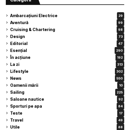
Ambarcațiuni Electrice
29
Aventură
99
Cruising & Chartering
98
Design
73
Editorial
47
Esențial
290
În acțiune
192
La zi
313
Lifestyle
302
News
550
Oamenii mării
10
Sailing
225
Saloane nautice
92
Sporturi pe apa
84
Teste
17
Travel
49
Utile
88