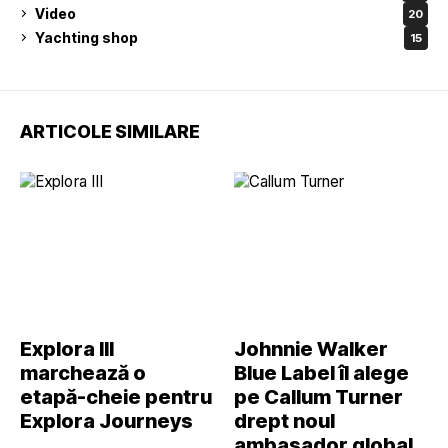
Video
20
Yachting shop
15
ARTICOLE SIMILARE
Explora III
Johnnie Walker
marchează o
Blue Label îl alege
etapă-cheie pentru
pe Callum Turner
Explora Journeys
drept noul
ambasador global