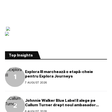
Top Insights
Explora III marchează o etapă-cheie
pentru Explora Journeys
7 AUGUST 2026
Johnnie Walker Blue Label îl alege pe
Callum Turner drept noul ambasador
global al mărcii
6 AUGUST 2026