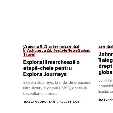
Cruising & Chartering
Esențial
Esenția
În Acțiune
La Zi
Lifestyle
News
Sailing
Johnn
Travel
îl ale
Explora III marchează o
drept
etapă-cheie pentru
global
Explora Journeys
Johnnie 
Explora Journeys, brandul de croaziere
consolid
ultra-luxury al grupului MSC, continuă
luxului 
dezvoltarea uneia...
RAZVAN
RAZVAN CODOREAN
7 AUGUST 2026