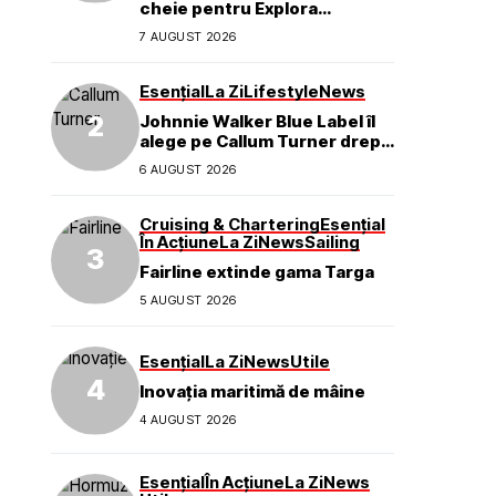
cheie pentru Explora
Journeys
7 AUGUST 2026
Esențial
La Zi
Lifestyle
News
Johnnie Walker Blue Label îl
alege pe Callum Turner drept
noul ambasador global al
6 AUGUST 2026
mărcii
Cruising & Chartering
Esențial
În Acțiune
La Zi
News
Sailing
Fairline extinde gama Targa
5 AUGUST 2026
Esențial
La Zi
News
Utile
Inovația maritimă de mâine
4 AUGUST 2026
Esențial
În Acțiune
La Zi
News