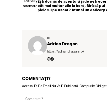
Ești dornic de aventură și de petrece
cât mai multor zile la bord, fără să pui
piciorul pe uscat? Atunci un delivery
exact pentru tine.
DE
Adrian Dragan
https://adriandragan.ro/
COMENTAȚI?
Adresa Ta De Email Nu Va Fi Publicată.
Câmpurile Obligat