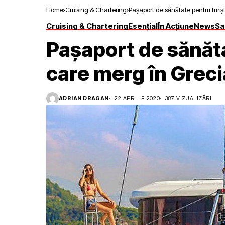
Home
Cruising & Chartering
Pașaport de sănătate pentru turișt
Cruising & Chartering
Esențial
În Acțiune
News
Sa
Pașaport de sănăta
care merg în Greci
ADRIAN DRAGAN
22 APRILIE 2020
387 VIZUALIZĂRI