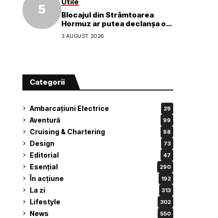
Utile
Blocajul din Strâmtoarea
Hormuz ar putea declanșa o
criză ecologică globală
3 AUGUST 2026
Categorii
Ambarcațiuni Electrice
29
Aventură
99
Cruising & Chartering
98
Design
73
Editorial
47
Esențial
290
În acțiune
192
La zi
313
Lifestyle
302
News
550