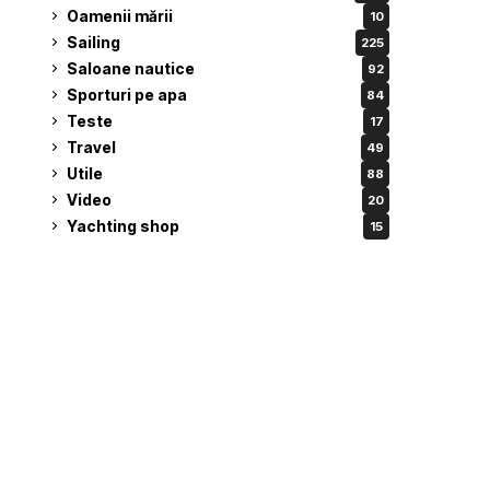
Oamenii mării
10
Sailing
225
Saloane nautice
92
Sporturi pe apa
84
Teste
17
Travel
49
Utile
88
Video
20
Yachting shop
15