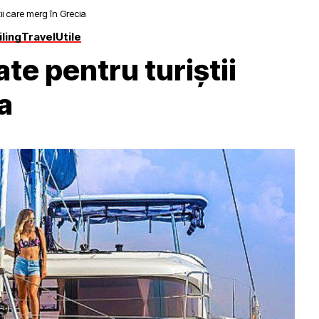
ii care merg în Grecia
iling
Travel
Utile
te pentru turiștii
a