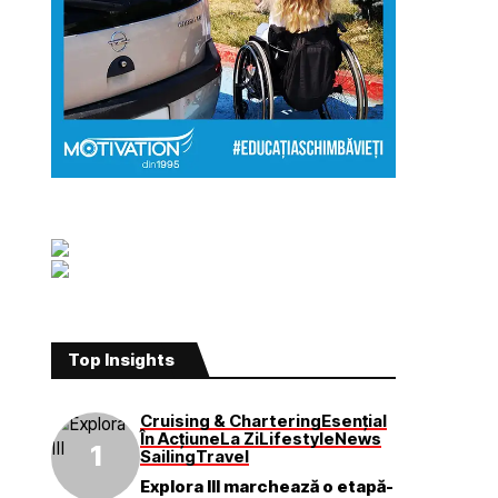
Top Insights
Cruising & Chartering
Esențial
În Acțiune
La Zi
Lifestyle
News
Sailing
Travel
Explora III marchează o etapă-