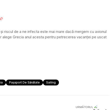
ă?
t și riscul de a ne infecta este mai mare dacă mergem cu avionul
or alege Grecia anul acesta pentru petrecerea vacanței pe uscat
ia
Pașaport De Sănătate
Sailing
URMĂTORUL