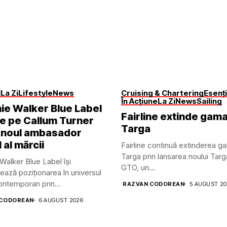
l
La Zi
Lifestyle
News
Cruising & Chartering
Esenți
În Acțiune
La Zi
News
Sailing
ie Walker Blue Label
Fairline extinde gam
ge pe Callum Turner
Targa
 noul ambasador
 al mărcii
Fairline continuă extinderea g
Targa prin lansarea noului Tar
Walker Blue Label își
GTO, un...
ează poziționarea în universul
contemporan prin...
RAZVAN CODOREAN
5 AUGUST 2
 CODOREAN
6 AUGUST 2026