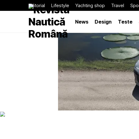
Editorial
Lifestyle
Yachting shop
Travel
Spor
News
Design
Teste