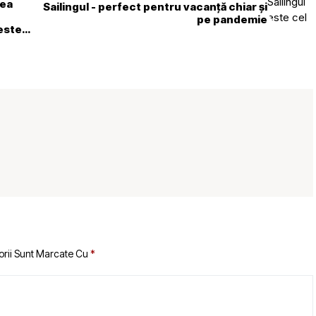
rea
Sailingul - perfect pentru vacanță chiar și
pe pandemie
 este
orii Sunt Marcate Cu
*