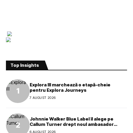
Top Insights
Explora III marchează o etapă-cheie
pentru Explora Journeys
7 AUGUST 2026
Johnnie Walker Blue Label îl alege pe
Callum Turner drept noul ambasador
global al mărcii
6 AUGUST 2026