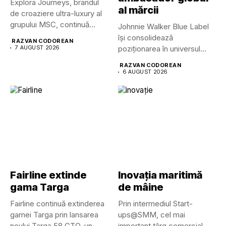
Explora Journeys, brandul
al mărcii
de croaziere ultra-luxury al
grupului MSC, continuă
Johnnie Walker Blue Label
dezvoltarea uneia...
își consolidează
RAZVAN CODOREAN
7 AUGUST 2026
poziționarea în universul
luxului contemporan prin...
RAZVAN CODOREAN
6 AUGUST 2026
Fairline extinde
Inovația maritimă
gama Targa
de mâine
Fairline continuă extinderea
Prin intermediul Start-
gamei Targa prin lansarea
ups@SMM, cel mai
noului Targa 58 GTO, un...
important târg comercial