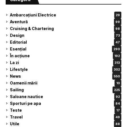
Ambarcațiuni Electrice
29
Aventură
99
Cruising & Chartering
98
Design
73
Editorial
47
Esențial
290
În acțiune
192
La zi
313
Lifestyle
302
News
550
Oamenii mării
10
Sailing
225
Saloane nautice
92
Sporturi pe apa
84
Teste
17
Travel
49
Utile
88