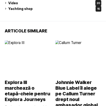
Video
20
Yachting shop
15
ARTICOLE SIMILARE
Explora III
Johnnie Walker
marchează o
Blue Label îl alege
etapă-cheie pentru
pe Callum Turner
Explora Journeys
drept noul
ambasador global