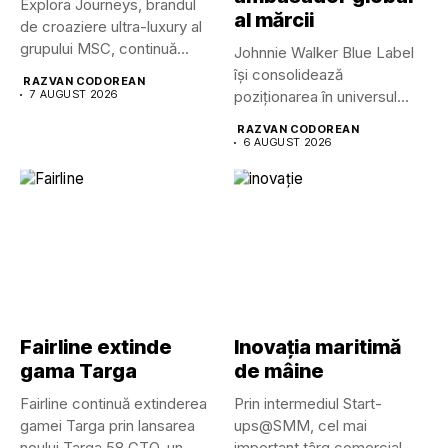
Explora Journeys, brandul
al mărcii
de croaziere ultra-luxury al
grupului MSC, continuă
Johnnie Walker Blue Label
dezvoltarea uneia...
își consolidează
RAZVAN CODOREAN
7 AUGUST 2026
poziționarea în universul
luxului contemporan prin...
RAZVAN CODOREAN
6 AUGUST 2026
Fairline extinde
Inovația maritimă
gama Targa
de mâine
Fairline continuă extinderea
Prin intermediul Start-
gamei Targa prin lansarea
ups@SMM, cel mai
noului Targa 58 GTO, un...
important târg comercial