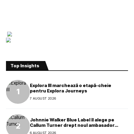
Top Insights
Explora III marchează o etapă-cheie
pentru Explora Journeys
7 AUGUST 2026
Johnnie Walker Blue Label îl alege pe
Callum Turner drept noul ambasador
global al mărcii
6 AUGUST 2026