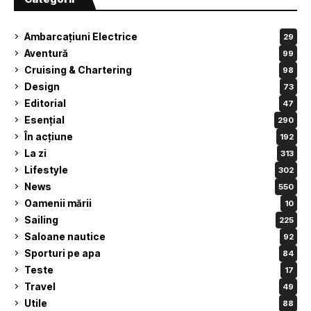
Ambarcațiuni Electrice
29
Aventură
99
Cruising & Chartering
98
Design
73
Editorial
47
Esențial
290
În acțiune
192
La zi
313
Lifestyle
302
News
550
Oamenii mării
10
Sailing
225
Saloane nautice
92
Sporturi pe apa
84
Teste
17
Travel
49
Utile
88