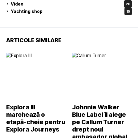
Video
20
Yachting shop
15
ARTICOLE SIMILARE
Explora III
Johnnie Walker
marchează o
Blue Label îl alege
etapă-cheie pentru
pe Callum Turner
Explora Journeys
drept noul
ambasador global