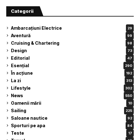
Categorii
Ambarcațiuni Electrice
29
Aventură
99
Cruising & Chartering
98
Design
73
Editorial
47
Esențial
290
În acțiune
192
La zi
313
Lifestyle
302
News
550
Oamenii mării
10
Sailing
225
Saloane nautice
92
Sporturi pe apa
84
Teste
17