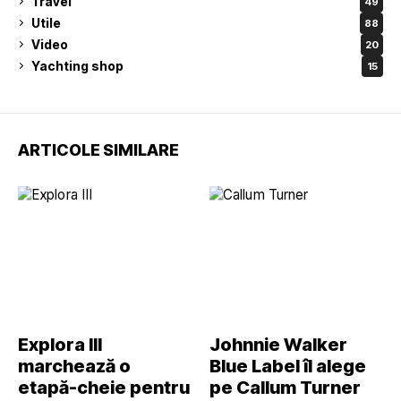
Travel
49
Utile
88
Video
20
Yachting shop
15
ARTICOLE SIMILARE
Explora III
Johnnie Walker
marchează o
Blue Label îl alege
etapă-cheie pentru
pe Callum Turner