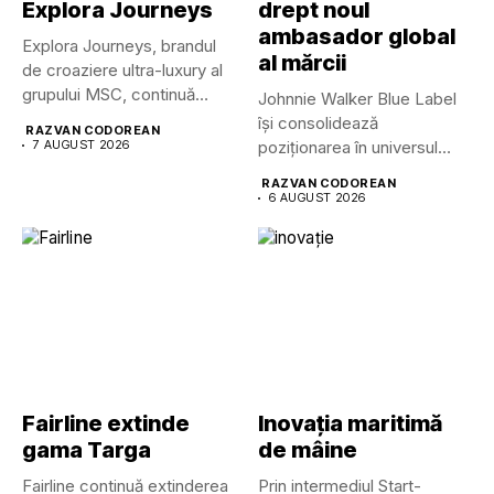
Explora Journeys
drept noul
ambasador global
Explora Journeys, brandul
al mărcii
de croaziere ultra-luxury al
grupului MSC, continuă
Johnnie Walker Blue Label
dezvoltarea uneia...
își consolidează
RAZVAN CODOREAN
7 AUGUST 2026
poziționarea în universul
luxului contemporan prin...
RAZVAN CODOREAN
6 AUGUST 2026
Fairline extinde
Inovația maritimă
gama Targa
de mâine
Fairline continuă extinderea
Prin intermediul Start-