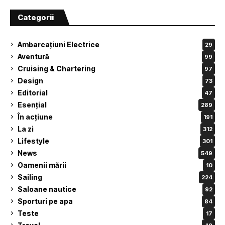
Categorii
Ambarcațiuni Electrice
29
Aventură
99
Cruising & Chartering
97
Design
73
Editorial
47
Esențial
289
În acțiune
191
La zi
312
Lifestyle
301
News
549
Oamenii mării
10
Sailing
224
Saloane nautice
92
Sporturi pe apa
84
Teste
17