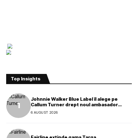
Top Insights
Johnnie Walker Blue Label îl alege pe
Callum Turner drept noul ambasador
global al mărcii
6 AUGUST 2026
Fairline extinde gama Targa