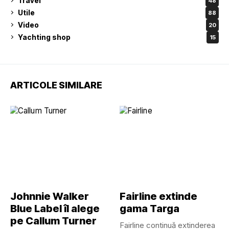
Travel
48
Utile
88
Video
20
Yachting shop
15
ARTICOLE SIMILARE
Johnnie Walker
Fairline extinde
Blue Label îl alege
gama Targa
pe Callum Turner
Fairline continuă extinderea