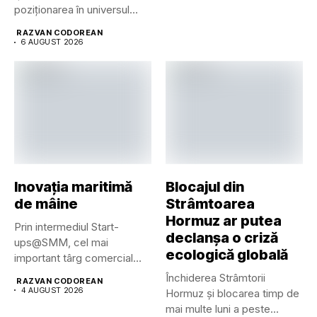
poziționarea în universul
luxului contemporan prin...
RAZVAN CODOREAN
6 AUGUST 2026
Inovația maritimă
Blocajul din
de mâine
Strâmtoarea
Hormuz ar putea
Prin intermediul Start-
declanșa o criză
ups@SMM, cel mai
ecologică globală
important târg comercial
maritim din lume pune...
Închiderea Strâmtorii
RAZVAN CODOREAN
4 AUGUST 2026
Hormuz și blocarea timp de
mai multe luni a peste...