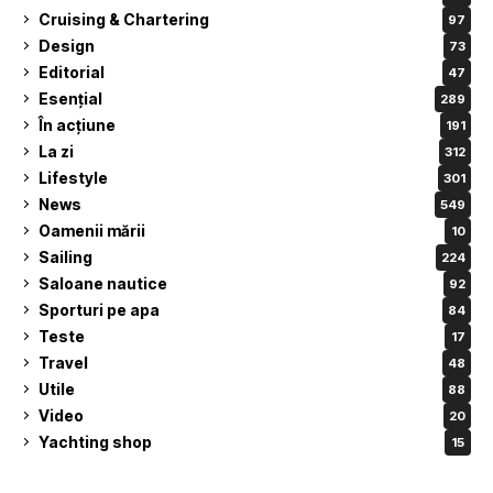
Cruising & Chartering
97
Design
73
Editorial
47
Esențial
289
În acțiune
191
La zi
312
Lifestyle
301
News
549
Oamenii mării
10
Sailing
224
Saloane nautice
92
Sporturi pe apa
84
Teste
17
Travel
48
Utile
88
Video
20
Yachting shop
15