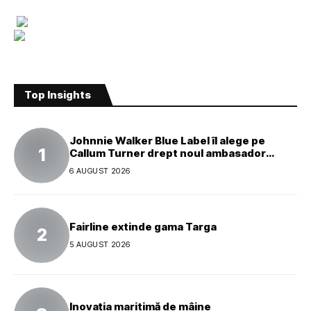
Top Insights
Johnnie Walker Blue Label îl alege pe
Callum Turner drept noul ambasador
global al mărcii
6 AUGUST 2026
Fairline extinde gama Targa
5 AUGUST 2026
Inovația maritimă de mâine