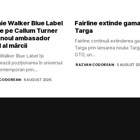
ie Walker Blue Label
Fairline extinde gam
ge pe Callum Turner
Targa
 noul ambasador
Fairline continuă extinderea g
 al mărcii
Targa prin lansarea noului Tar
GTO, un...
Walker Blue Label își
ează poziționarea în universul
RAZVAN CODOREAN
5 AUGUST 2
contemporan prin...
 CODOREAN
6 AUGUST 2026