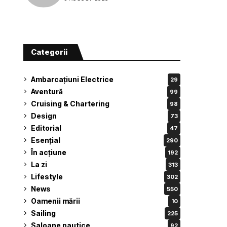
Categorii
Ambarcațiuni Electrice
29
Aventură
99
Cruising & Chartering
98
Design
73
Editorial
47
Esențial
290
În acțiune
192
La zi
313
Lifestyle
302
News
550
Oamenii mării
10
Sailing
225
Saloane nautice
92