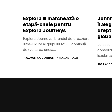
Explora III marchează o
Johnn
etapă-cheie pentru
îl ale
Explora Journeys
drept
global
Explora Journeys, brandul de croaziere
ultra-luxury al grupului MSC, continuă
Johnnie 
dezvoltarea uneia...
consolid
luxului 
RAZVAN CODOREAN
7 AUGUST 2026
RAZVAN