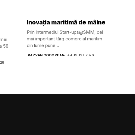
a
Inovația maritimă de mâine
Prin intermediul Start-ups@SMM, cel
mai important târg comercial maritim
amei
din lume pune...
ga 58
RAZVAN CODOREAN
4 AUGUST 2026
026