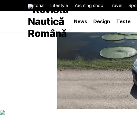
Editorial
Lifestyle
Yachting shop
Travel
Spor
News
Design
Teste