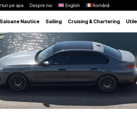
turi pe apa
Despre noi
English
Română
Saloane Nautice
Sailing
Cruising & Chartering
Utile