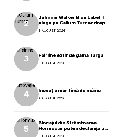
Johnnie Walker Blue Label îl
alege pe Callum Turner drept
noul ambasador global al
6 AUGUST 2026
mărcii
Fairline extinde gama Targa
5 AUGUST 2026
Inovația maritimă de mâine
4 AUGUST 2026
Blocajul din Strâmtoarea
Hormuz ar putea declanșa o
criză ecologică globală
3 AUGUST 2026