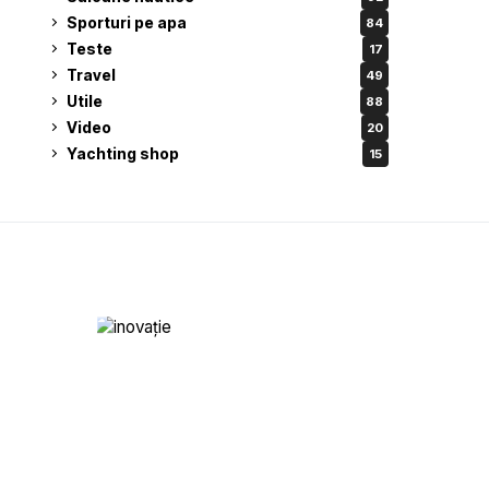
Sporturi pe apa
84
Teste
17
Travel
49
Utile
88
Video
20
Yachting shop
15