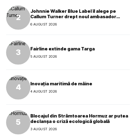
Johnnie Walker Blue Label îl alege pe
Callum Turner drept noul ambasador
global al mărcii
6 AUGUST 2026
Fairline extinde gama Targa
5 AUGUST 2026
Inovația maritimă de mâine
4 AUGUST 2026
Blocajul din Strâmtoarea Hormuz ar putea
declanșa o criză ecologică globală
3 AUGUST 2026