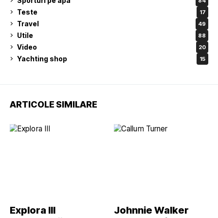
Sporturi pe apa
84
Teste
17
Travel
49
Utile
88
Video
20
Yachting shop
15
ARTICOLE SIMILARE
Explora III
Johnnie Walker