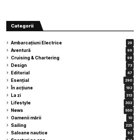
Categorii
Ambarcațiuni Electrice
29
Aventură
99
Cruising & Chartering
98
Design
73
Editorial
47
Esențial
290
În acțiune
192
La zi
313
Lifestyle
302
News
550
Oamenii mării
10
Sailing
225
Saloane nautice
92