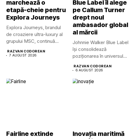
marchează o
Blue Label îl alege
etapă-cheie pentru
pe Callum Turner
Explora Journeys
drept noul
ambasador global
Explora Journeys, brandul
al mărcii
de croaziere ultra-luxury al
grupului MSC, continuă
Johnnie Walker Blue Label
dezvoltarea uneia...
își consolidează
RAZVAN CODOREAN
7 AUGUST 2026
poziționarea în universul
luxului contemporan prin...
RAZVAN CODOREAN
6 AUGUST 2026
Fairline extinde
Inovația maritimă