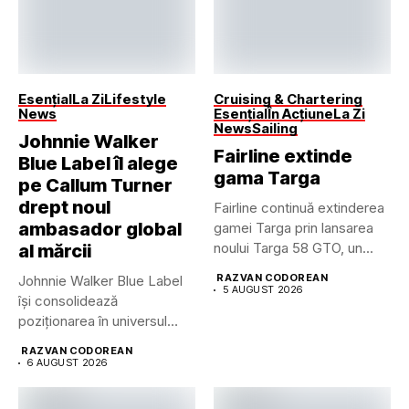
Esențial
La Zi
Lifestyle
Cruising & Chartering
News
Esențial
În Acțiune
La Zi
News
Sailing
Johnnie Walker
Fairline extinde
Blue Label îl alege
gama Targa
pe Callum Turner
drept noul
Fairline continuă extinderea
ambasador global
gamei Targa prin lansarea
noului Targa 58 GTO, un...
al mărcii
RAZVAN CODOREAN
Johnnie Walker Blue Label
5 AUGUST 2026
își consolidează
poziționarea în universul
luxului contemporan prin...
RAZVAN CODOREAN
6 AUGUST 2026