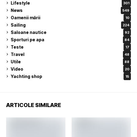
Lifestyle
301
News
549
Oamenii mării
10
Sailing
224
Saloane nautice
92
Sporturi pe apa
84
Teste
17
Travel
48
Utile
88
Video
20
Yachting shop
15
ARTICOLE SIMILARE