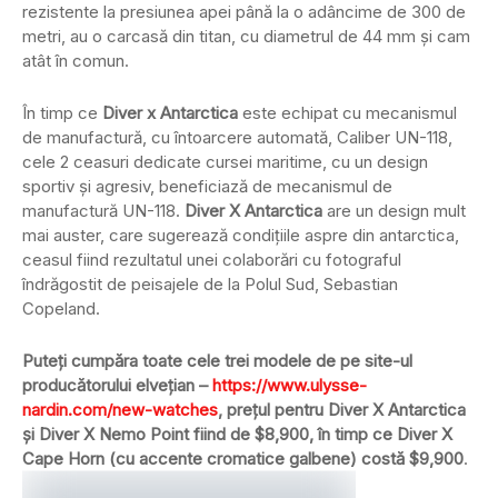
rezistente la presiunea apei până la o adâncime de 300 de
metri, au o carcasă din titan, cu diametrul de 44 mm și cam
atât în comun.
În timp ce
Diver x Antarctica
este echipat cu mecanismul
de manufactură, cu întoarcere automată, Caliber UN-118,
cele 2 ceasuri dedicate cursei maritime, cu un design
sportiv și agresiv, beneficiază de mecanismul de
manufactură UN-118.
Diver X Antarctica
are un design mult
mai auster, care sugerează condițiile aspre din antarctica,
ceasul fiind rezultatul unei colaborări cu fotograful
îndrăgostit de peisajele de la Polul Sud, Sebastian
Copeland.
Puteți cumpăra toate cele trei modele de pe site-ul
producătorului elvețian –
https://www.ulysse-
nardin.com/new-watches
, prețul pentru Diver X Antarctica
și Diver X Nemo Point fiind de $8,900, în timp ce Diver X
Cape Horn (cu accente cromatice galbene) costă $9,900
.