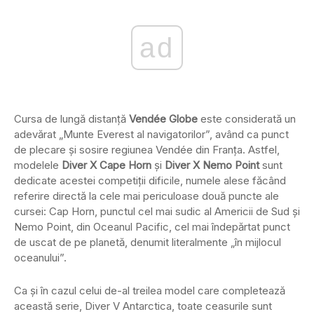
ad
Cursa de lungă distanță
Vendée Globe
este considerată un
adevărat „Munte Everest al navigatorilor”, având ca punct
de plecare și sosire regiunea Vendée din Franța. Astfel,
modelele
Diver X Cape Horn
și
Diver X Nemo Point
sunt
dedicate acestei competiții dificile, numele alese făcând
referire directă la cele mai periculoase două puncte ale
cursei: Cap Horn, punctul cel mai sudic al Americii de Sud și
Nemo Point, din Oceanul Pacific, cel mai îndepărtat punct
de uscat de pe planetă, denumit literalmente „în mijlocul
oceanului”.
Ca și în cazul celui de-al treilea model care completează
această serie, Diver V Antarctica, toate ceasurile sunt