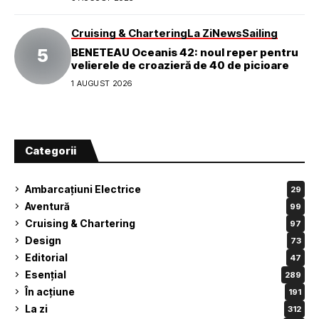
Cruising & Chartering
La Zi
News
Sailing
BENETEAU Oceanis 42: noul reper pentru
velierele de croazieră de 40 de picioare
1 AUGUST 2026
Categorii
Ambarcațiuni Electrice
29
Aventură
99
Cruising & Chartering
97
Design
73
Editorial
47
Esențial
289
În acțiune
191
La zi
312