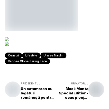
Ceasuri
Lifestyle
Ulysse Nardin
Vendée Globe Sailing Race
PRECEDENTUL
URMĂTORUL
Un catamaran cu
Black Manta
legături
Special Edition-
românești pentru
ceas plonjor
Greta Thunberg
pentru
scufundări