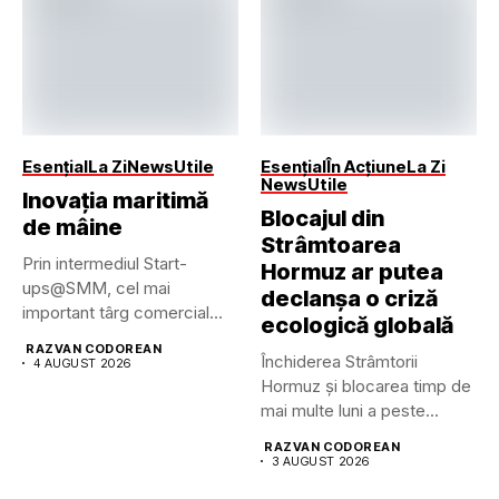
Esențial
La Zi
News
Utile
Esențial
În Acțiune
La Zi
News
Utile
Inovația maritimă
Blocajul din
de mâine
Strâmtoarea
Prin intermediul Start-
Hormuz ar putea
ups@SMM, cel mai
declanșa o criză
important târg comercial
ecologică globală
maritim din lume pune...
RAZVAN CODOREAN
Închiderea Strâmtorii
4 AUGUST 2026
Hormuz și blocarea timp de
mai multe luni a peste...
RAZVAN CODOREAN
3 AUGUST 2026