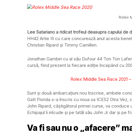
Rolex 
Lee Satariano a ridicat trofeul deasupra capului de do
HH42 Artie III cu care concurează anul acesta benefi
Christian Ripard și Timmy Camilleri.
Jonathan Gambin cu al său Dufour 44 Ton Ton Laferla
cursă, fiind prezent la fiecare ediție începând cu 20
Rolex Middle Sea Race 2021 – o
Sunt și două ambarcațiuni nou înscrise, ambele con
Gatt Florida s-a înscris cu noua sa ICE52 Otra Vez, 
John Ripard, câștigătorul primei curse, va conduce 
Echipajul îi inlcude și pe tatăl său John Jr dar și pe
Va fi sau nu o „afacere” m