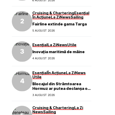
6 AUGUST 2026
mărcii
Cruising & Chartering
Esențial
În Acțiune
La Zi
News
Sailing
Fairline extinde gama Targa
5 AUGUST 2026
Esențial
La Zi
News
Utile
Inovația maritimă de mâine
4 AUGUST 2026
Esențial
În Acțiune
La Zi
News
Utile
Blocajul din Strâmtoarea
Hormuz ar putea declanșa o
criză ecologică globală
3 AUGUST 2026
Cruising & Chartering
La Zi
News
Sailing