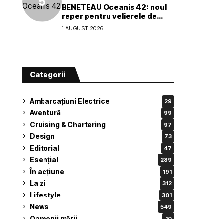
BENETEAU Oceanis 42: noul
reper pentru velierele de
croazieră de 40 de picioare
1 AUGUST 2026
Categorii
Ambarcațiuni Electrice
29
Aventură
99
Cruising & Chartering
97
Design
73
Editorial
47
Esențial
289
În acțiune
191
La zi
312
Lifestyle
301
News
549
Oamenii mării
10