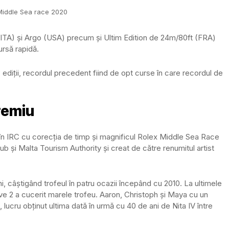
Middle Sea race 2020
ITA) și Argo (USA) precum și Ultim Edition de 24m/80ft (FRA)
ursă rapidă.
ediții, recordul precedent fiind de opt curse în care recordul de
premiu
l în IRC cu corecția de timp și magnificul Rolex Middle Sea Race
b și Malta Tourism Authority și creat de către renumitul artist
ni, câștigând trofeul în patru ocazii începând cu 2010. La ultimele
sive 2 a cucerit marele trofeu. Aaron, Christoph și Maya cu un
, lucru obținut ultima dată în urmă cu 40 de ani de Nita IV între