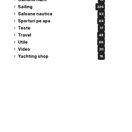
Sailing
224
Saloane nautice
92
Sporturi pe apa
84
Teste
17
Travel
48
Utile
88
Video
20
Yachting shop
15