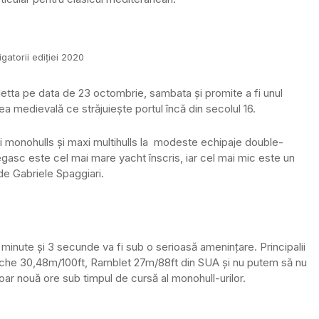
gatorii ediției 2020
lletta pe data de 23 octombrie, sambata și promite a fi unul
a medievală ce străjuiește portul încă din secolul 16.
axi monohulls și maxi multihulls la modeste echipaje double-
asc este cel mai mare yacht înscris, iar cel mai mic este un
de Gabriele Spaggiari.
 minute și 3 secunde va fi sub o serioasă amenințare. Principalii
nche 30,48m/100ft, Ramblet 27m/88ft din SUA și nu putem să nu
 doar nouă ore sub timpul de cursă al monohull-urilor.