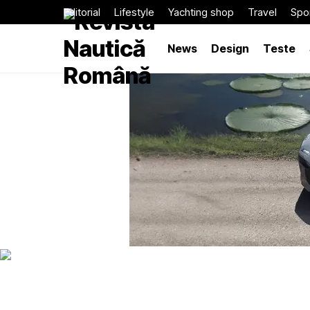
Editorial
Lifestyle
Yachting shop
Travel
Spor
News
Design
Teste