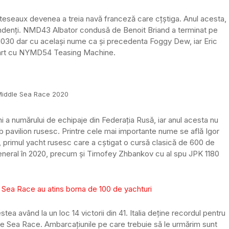
seaux devenea a treia navă franceză care cțștiga. Anul acesta,
etendenți. NMD43 Albator condusă de Benoit Briand a terminat pe
K 1030 dar cu același nume ca și precedenta Foggy Dew, iar Eric
 start cu NYMD54 Teasing Machine.
Middle Sea Race 2020
i a numărului de echipaje din Federația Rusă, iar anul acesta nu
 pavilion rusesc. Printre cele mai importante nume se află Igor
, primul yacht rusesc care a cștigat o cursă clasică de 600 de
 general în 2020, precum și Timofey Zhbankov cu al spu JPK 1180
e Sea Race au atins borna de 100 de yachturi
stea având la un loc 14 victorii din 41. Italia deține recordul pentru
dle Sea Race. Ambarcațiunile pe care trebuie să le urmărim sunt