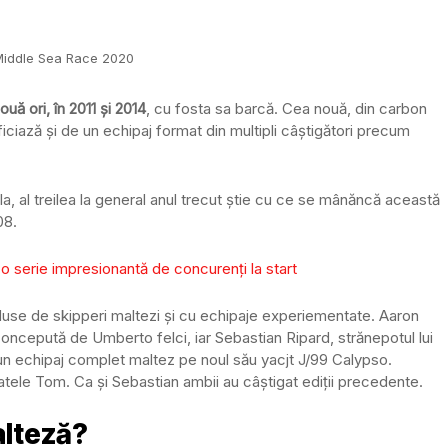
Middle Sea Race 2020
uă ori, în 2011 și 2014
, cu fosta sa barcă. Cea nouă, din carbon
ciază și de un echipaj format din multipli câștigători precum
, al treilea la general anul trecut știe cu ce se mânăncă această
08.
 serie impresionantă de concurenți la start
duse de skipperi maltezi și cu echipaje experiementate. Aaron
concepută de Umberto felci, iar Sebastian Ripard, strănepotul lui
un echipaj complet maltez pe noul său yacjt J/99 Calypso.
 fratele Tom. Ca și Sebastian ambii au câștigat ediții precedente.
alteză?