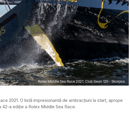
Rolex Middle Sea Race 2021: Club Swan 125 - Skorpios
ce 2021. O listă impresionantă de ambracțiuni la start, aprope
-a 42-a ediție a Rolex Middle Sea Race.