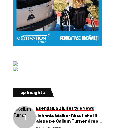
Top Insights
Esențial
La Zi
Lifestyle
News
Johnnie Walker Blue Label îl
alege pe Callum Turner drept
noul ambasador global al