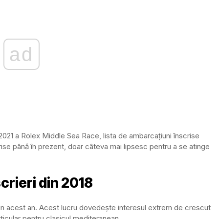
ad
i 2021 a Rolex Middle Sea Race, lista de ambarcațiuni înscrise
rise până în prezent, doar câteva mai lipsesc pentru a se atinge
crieri din 2018
in acest an. Acest lucru dovedește interesul extrem de crescut
rticular pentru clasicul mediteranean.