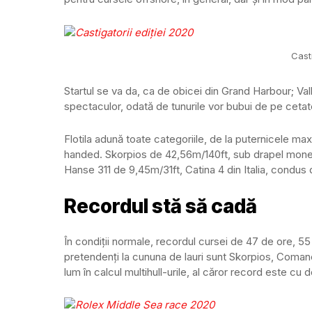
Casti
Startul se va da, ca de obicei din Grand Harbour; Va
spectaculor, odată de tunurile vor bubui de pe cetate
Flotila adună toate categoriile, de la puternicele m
handed. Skorpios de 42,56m/140ft, sub drapel moneg
Hanse 311 de 9,45m/31ft, Catina 4 din Italia, condus 
Recordul stă să cadă
În condiții normale, recordul cursei de 47 de ore, 55
pretendenți la cununa de lauri sunt Skorpios, Coma
lum în calcul multihull-urile, al căror record este cu