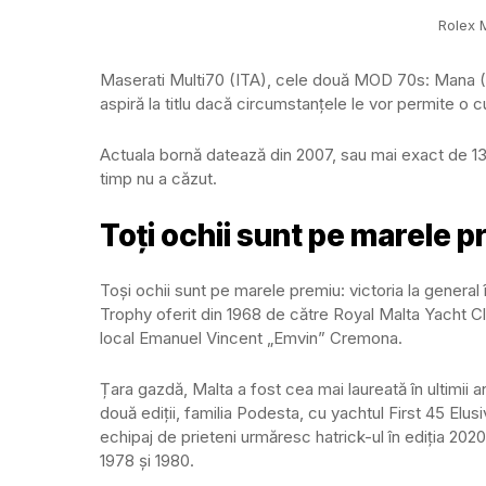
Rolex 
Maserati Multi70 (ITA), cele două MOD 70s: Mana (
aspiră la titlu dacă circumstanțele le vor permite o c
Actuala bornă datează din 2007, sau mai exact de 13 
timp nu a căzut.
Toți ochii sunt pe marele 
Toși ochii sunt pe marele premiu: victoria la genera
Trophy oferit din 1968 de către Royal Malta Yacht Clu
local Emanuel Vincent „Emvin” Cremona.
Țara gazdă, Malta a fost cea mai laureată în ultimii a
două ediții, familia Podesta, cu yachtul First 45 Elu
echipaj de prieteni urmăresc hatrick-ul în ediția 2020
1978 și 1980.