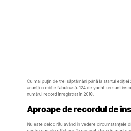
Cu mai puțin de trei săptămâni până la startul ediție
anunță o ediție fabuloasă. 124 de yacht-uri sunt însc
numărul record înregistrat în 2018.
Aproape de recordul de îns
Nu este deloc rău având în vedere circumstanțele d
pentru cursele offshore, în general, dar și în mod pa