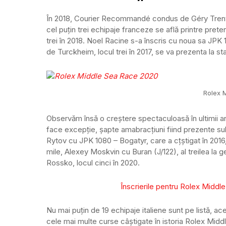
În 2018, Courier Recommandé condus de Géry Trente
cel puțin trei echipaje franceze se află printre pr
trei în 2018. Noel Racine s-a înscris cu noua sa JP
de Turckheim, locul trei în 2017, se va prezenta la
Rolex 
Observăm însă o creștere spectaculoasă în ultimii an
face excepție, șapte amabracțiuni fiind prezente sub
Rytov cu JPK 1080 – Bogatyr, care a cțștigat în 2016
mile, Alexey Moskvin cu Buran (J/122), al treilea la
Rossko, locul cinci în 2020.
Înscrierile pentru Rolex Middl
Nu mai puțin de 19 echipaje italiene sunt pe listă, ace
cele mai multe curse câștigate în istoria Rolex Mid