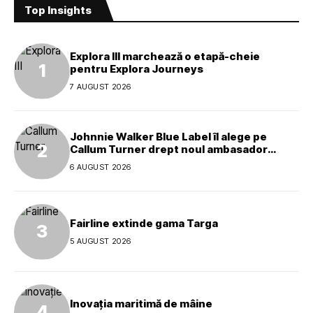
Top Insights
Explora III marchează o etapă-cheie
pentru Explora Journeys
7 AUGUST 2026
Johnnie Walker Blue Label îl alege pe
Callum Turner drept noul ambasador
global al mărcii
6 AUGUST 2026
Fairline extinde gama Targa
5 AUGUST 2026
Inovația maritimă de mâine