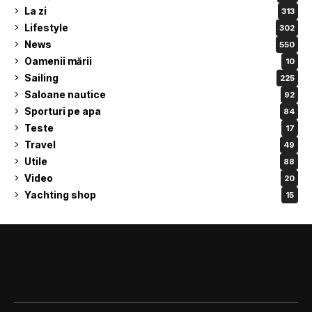
La zi
313
Lifestyle
302
News
550
Oamenii mării
10
Sailing
225
Saloane nautice
92
Sporturi pe apa
84
Teste
17
Travel
49
Utile
88
Video
20
Yachting shop
15