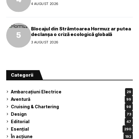
4 AUGUST 2026
Blocajul din Strâmtoarea Hormuz ar putea
declanșa o criză ecologică globală
3 AUGUST 2026
Categorii
Ambarcațiuni Electrice
29
Aventură
99
Cruising & Chartering
98
Design
73
Editorial
47
Esențial
290
În acțiune
192