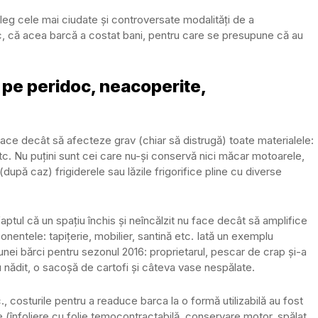
 aleg cele mai ciudate și controversate modalități de a
c, că acea barcă a costat bani, pentru care se presupune că au
e pe peridoc, neacoperite,
nu face decât să afecteze grav (chiar să distrugă) toate materialele:
etc. Nu puțini sunt cei care nu-și conservă nici măcar motoarele,
(după caz) frigiderele sau lăzile frigorifice pline cu diverse
 faptul că un spațiu închis și neîncălzit nu face decât să amplifice
onentele: tapițerie, mobilier, santină etc. Iată un exemplu
unei bărci pentru sezonul 2016: proprietarul, pescar de crap și-a
nădit, o sacoșă de cartofi și câteva vase nespălate.
., costurile pentru a readuce barca la o formă utilizabilă au fost
 (înfoliere cu folie temocontractabilă, conservare motor, spălat,