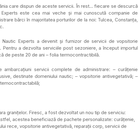
nia care dispun de aceste servicii. În rest… fiecare se descurcă
 Experts este cea mai veche și mai cunoscută companie de
trare bărci în majoritatea porturilor de la noi: Tulcea, Constanța,
c.
 Nautic Experts a devenit și furnizor de servicii de vopsitorie
. Pentru a dezvolta serviciile post sezoniere, a început importul
ică de peste 20 de ani – folia termocontractibilă.
de ambarcațiuni servicii complete de administrare: – curățenie
sive, destinate domeniului nautic; – vopsitorie antivegetativă; –
 temocontractabilă;
fara granițelor. Firesc, a fost dezvoltat un nou tip de serviciu:
stfel, acestea beneficiază de pachete personalizate: curățenie,
i rece, vopsitorie antivegetativă, reparații corp, servicii de