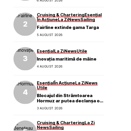
6 AUGUST 2026
mărcii
Cruising & Chartering
Esențial
În Acțiune
La Zi
News
Sailing
Fairline extinde gama Targa
5 AUGUST 2026
Esențial
La Zi
News
Utile
Inovația maritimă de mâine
4 AUGUST 2026
Esențial
În Acțiune
La Zi
News
Utile
Blocajul din Strâmtoarea
Hormuz ar putea declanșa o
criză ecologică globală
3 AUGUST 2026
Cruising & Chartering
La Zi
News
Sailing