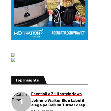
Top Insights
Esențial
La Zi
Lifestyle
News
Johnnie Walker Blue Label îl
alege pe Callum Turner drept
noul ambasador global al