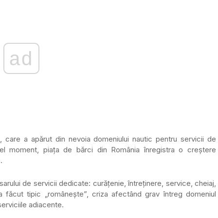
ad
, care a apărut din nevoia domeniului nautic pentru servicii de
cel moment, piața de bărci din România înregistra o creștere
.
ului de servicii dedicate: curățenie, întreținere, service, cheiaj,
a făcut tipic „românește”, criza afectând grav întreg domeniul
erviciile adiacente.