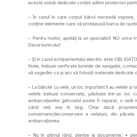
aceste soluții dedicate conțini aditivi protectori pen
– În cazul în care corpul bărcii necesită vopsire
conține elemente care vă protejează barca de razele U
– Pentru motor, apelați la un specialist! NU orice m
Dacia bunicului!
– Și în cazul echipamentului electric este OBLIGATOR
firele, trebuie verificate luminile de navigație, conta
vă sugerăm ca și aici să folosiți materiale dedicate 
– La bărcile cu vele, un loc important îl au velele și 
velele trebuie conservate, păstrate într-un loc c
ambarcațiunilor gelcoatul poate fi reparat, o velă
când veți ieși în larg. Chiar dacă proprieta
conservare/deconservare a velaturii, din păcate 
ambarcațiunea.
– Nu în ultimul rând, atenție la documente: • per