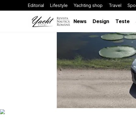
Editorial
Lifestyle
Yachting shop
Travel
Spor
News
Design
Teste