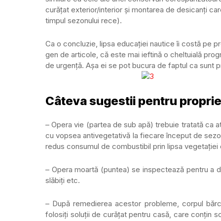
curățat exterior/interior și montarea de desicanți c
timpul sezonului rece).
Ca o concluzie, lipsa educației nautice îi costă pe p
gen de articole, că este mai ieftină o cheltuială pro
de urgență. Așa ei se pot bucura de faptul ca sunt pr
Câteva sugestii pentru propriet
– Opera vie (partea de sub apă) trebuie tratată ca at
cu vopsea antivegetativă la fiecare început de sezon
redus consumul de combustibil prin lipsa vegetației 
– Opera moartă (puntea) se inspectează pentru a dep
slăbiți etc.
– După remedierea acestor probleme, corpul bărci
folosiți soluții de curățat pentru casă, care conțin 