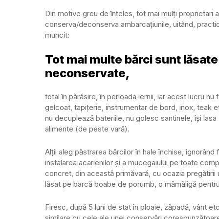
Din motive greu de înțeles, tot mai mulți proprietari
conserva/deconserva ambarcațiunile, uitând, practi
muncit:
Tot mai multe bărci sunt lăsat
neconservate,
total în părăsire, în perioada iernii, iar acest lucru 
gelcoat, tapițerie, instrumentar de bord, inox, teak 
nu decuplează bateriile, nu golesc santinele, își lasa 
alimente (de peste vară).
Alții aleg păstrarea bărcilor în hale închise, ignorând
instalarea acarienilor și a mucegaiului pe toate comp
concret, din această primăvară, cu ocazia pregătirii 
lăsat pe barcă boabe de porumb, o mămăligă pentru 
Firesc, după 5 luni de stat în ploaie, zăpadă, vânt etc
similare cu cele ale unei conservări corespunzătoare