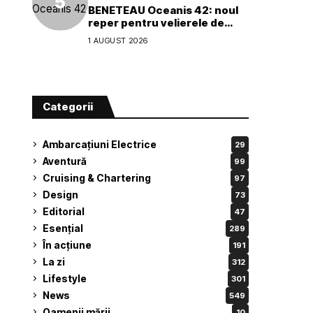
BENETEAU Oceanis 42: noul
reper pentru velierele de
croazieră de 40 de picioare
1 AUGUST 2026
Categorii
Ambarcațiuni Electrice
29
Aventură
99
Cruising & Chartering
97
Design
73
Editorial
47
Esențial
289
În acțiune
191
La zi
312
Lifestyle
301
News
549
Oamenii mării
10