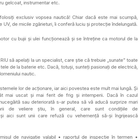
tru gelcoat, instrumentar etc.
, folosiți exclusiv vopsea nautică! Chiar dacă este mai scumpă,
V, de micile zgârieturi, îi conferă luciu și protecție îndelungată.
otor cu bujii și ulei funcționează și se întreține ca motorul de la
IU să apelați la un specialist, care știe că trebuie „sunate” toate
ctele de la baterie etc. Dacă, totuși, sunteți pasionați de electrică,
domeniului nautic.
sistemele lor de acționare, iar aici povestea este mult mai lungă. Și
ât mai uscat și mai ferit de frig și intemperii. Dacă în cazul
 mucegăită sau deteriorată s-ar putea să vă aducă surprize mari
rii de veliere știu, în general, care sunt condițiile de
și aici sunt unii care refuză cu vehemență să-și îngrijească
misul de navigație valabil • raportul de inspecție în termen •