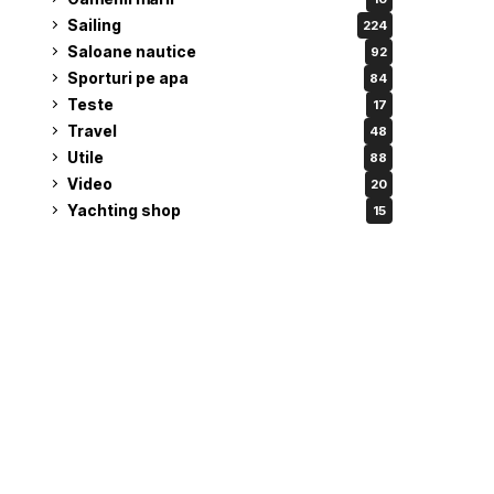
Sailing
224
Saloane nautice
92
Sporturi pe apa
84
Teste
17
Travel
48
Utile
88
Video
20
Yachting shop
15