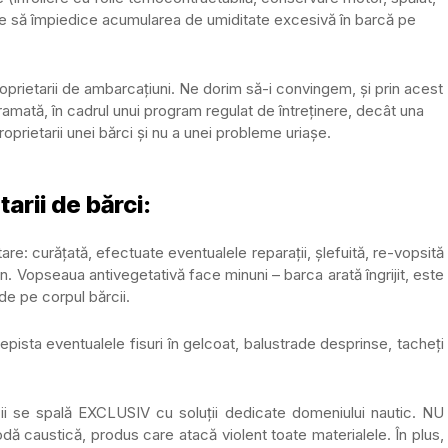
are să împiedice acumularea de umiditate excesivă în barcă pe
roprietarii de ambarcațiuni. Ne dorim să-i convingem, și prin acest
gramată, în cadrul unui program regulat de întreținere, decât una
oprietarii unei bărci și nu a unei probleme uriașe.
arii de bărci:
are: curățată, efectuate eventualele reparații, șlefuită, re-vopsită
. Vopseaua antivegetativă face minuni – barca arată îngrijit, este
de pe corpul bărcii.
ista eventualele fisuri în gelcoat, balustrade desprinse, tacheți
i se spală EXCLUSIV cu soluții dedicate domeniului nautic. NU
sodă caustică, produs care atacă violent toate materialele. În plus,